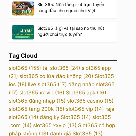
Slot365: Nền tảng slot trực tuyến
hàng đầu cho người chơi Việt
Slot365 là gì và tại sao nó thu hút
người chơi trực tuyến?
Tag Cloud
slot365 (155)
tải slot365 (24)
slot365 app
(21)
slot365 có lừa đảo không (20)
Slot365
ios (18)
live slot365 (17)
đăng nhập slot365
(17)
slot365 xx vip (16)
Slot365 apk (16)
slot365 đăng nhập (15)
slot365 casino (15)
slot365 tang 200k (15)
slot365 vip (14)
raja
slot365 (14)
đăng ký Slot365 (14)
slot365
.com (14)
slot365 xxvip (13)
Slot365 có hợp
pháp không (13)
đánh giá Slot365 (13)