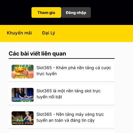
Tham gia
Đăng nhập
Khuyến mãi
Đại Lý
Các bài viết liên quan
Slot365 - Khám phá nền tảng cá cược
trực tuyến
Slot365 là một nền tảng slot trực
tuyến nổi bật
Slot365 - Nền tảng máy xèng trực
tuyến an toàn và đáng tin cậy