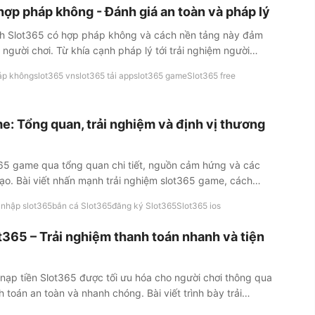
hợp pháp không - Đánh giá an toàn và pháp lý
ích Slot365 có hợp pháp không và cách nền tảng này đảm
người chơi. Từ khía cạnh pháp lý tới trải nghiệm người
xem xét Slot365 vn, slot365 tải app,[...]
áp không
slot365 vn
slot365 tải app
slot365 game
Slot365 free
e: Tổng quan, trải nghiệm và định vị thương
65 game qua tổng quan chi tiết, nguồn cảm hứng và các
o. Bài viết nhấn mạnh trải nghiệm slot365 game, cách
65 và các dịch vụ như bắn cá Slot365, đăng[...]
 nhập slot365
bắn cá Slot365
đăng ký Slot365
Slot365 ios
t365 – Trải nghiệm thanh toán nhanh và tiện
ạp tiền Slot365 được tối ưu hóa cho người chơi thông qua
 toán an toàn và nhanh chóng. Bài viết trình bày trải
Slot365, đồng thời giới thiệu các sản[...]