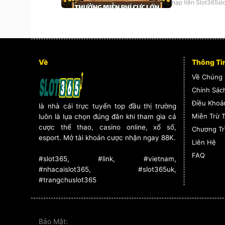
nạp tiền Slot365
sl
Về
Thông Ti
Về Chúng 
Chính Sác
Điều Khoả
là nhà cái trực tuyến top đầu thị trường
Miễn Trừ 
luôn là lựa chọn đúng đắn khi tham gia cá
cược thể thao, casino online, xổ số,
Chương Tr
esport. Mở tài khoản cược nhận ngay 88K.
Liên Hệ
FAQ
#slot365, #link, #vietnam,
#nhacaislot365, #slot365uk,
#trangchuslot365
Bảo Mật: