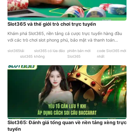
Slot365 và thế giới trò chơi trực tuyến
Khám phá Slot365, nền tảng cá cược trực tuyến hàng đầu
với các trò chơi slot phong phú, bảo mật và thanh toán
nhanh chóng.
slot365
tải
slot365 có lừa đảo
phiên bản mới
code Slot365 mới
slot365
không
Slot365
nhất
Slot365: Đánh giá tổng quan về nền tảng xèng trực
tuyến