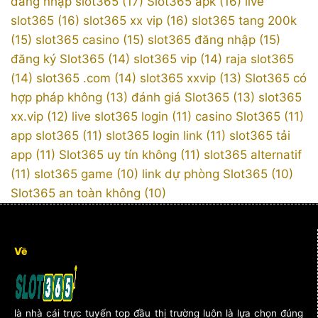
đăng nhập slot365 (17)
Slot365 apk (16)
live
slot365 (16)
slot365 xx vip (16)
slot365 tang 200k
(15)
slot365 casino (15)
slot365 đăng nhập (15)
đăng ký Slot365 (14)
slot365 vip (14)
raja slot365
(14)
slot365 .com (14)
slot365 xxvip (13)
Slot365 có
hợp pháp không (13)
đánh giá Slot365 (13)
slot365
xx.vip (12)
live slot365 login (11)
casino Slot365 (11)
app slot365 (11)
slot365 login link (11)
slot365 tải
app (11)
Slot365 uy tín không (11)
slot365 alternatif
(11)
slot365 game (10)
link dự phòng Slot365 (10)
Slot365 an toàn không (10)
Về
là nhà cái trực tuyến top đầu thị trường luôn là lựa chọn đúng