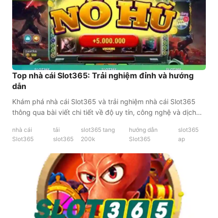
Top nhà cái Slot365: Trải nghiệm đỉnh và hướng
dẫn
Khám phá nhà cái Slot365 và trải nghiệm nhà cái Slot365
thông qua bài viết chi tiết về độ uy tín, công nghệ và dịch
vụ. Bạn sẽ biết cách tải slot365, nhận thưởng và được
nhà cái
tải
slot365 tang
hướng dẫn
slot365
hướng dẫn Slot365 để tối[...]
Slot365
slot365
200k
Slot365
ap