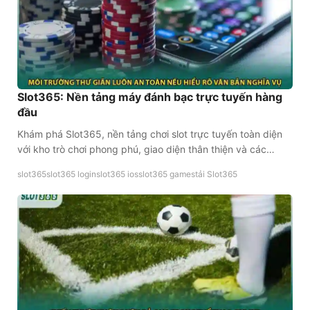
Slot365: Nền tảng máy đánh bạc trực tuyến hàng
đầu
Khám phá Slot365, nền tảng chơi slot trực tuyến toàn diện
với kho trò chơi phong phú, giao diện thân thiện và các
chương trình khuyến mãi hấp dẫn.
slot365
slot365 login
slot365 ios
slot365 games
tải Slot365