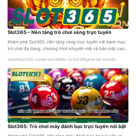
Slot365 – Nền tảng trò chơi xèng trực tuyến
Khám phá Slot365, nền tảng xèng trực tuyến với danh mục
trò chơi đa dạng, chương trình khuyến mãi và bảo mật cao
cho người chơi Việt Nam.
slot365
slot365 .com
tải slot365
bắn cá Slot365
game bài Slot365
Slot365: Trò chơi máy đánh bạc trực tuyến nổi bật
Khám phá Slot365, nền tảng máy đánh bạc trực tuyến an