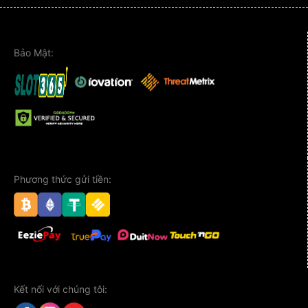
Bảo Mật:
Phương thức gửi tiền:
Kết nối với chúng tôi: