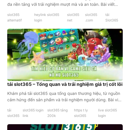
đa nền tảng với trải nghiệm mượt mà và an toàn. Bài viết
trình bày nguồn gốc, sản phẩm và lợi thế cạnh tranh, đồng
slot365
heylink slot365
slot365
slot365
tải
thời hướng dẫn[...]
alternatif
login
net
.com
Slot365
tải slot365 – Tổng quan và trải nghiệm giá trị cốt lõi
Khám phá tải slot365 qua tổng quan thương hiệu, từ nguồn
cảm hứng đến sản phẩm và trải nghiệm người dùng. Bài viết
đề cập đến slot365 login link, slot365 tảng 200k, https t ly
tải
slot365 login
slot365 tảng
https t ly
live slot365
slot365 và live[...]
slot365
link
200k
slot365
login