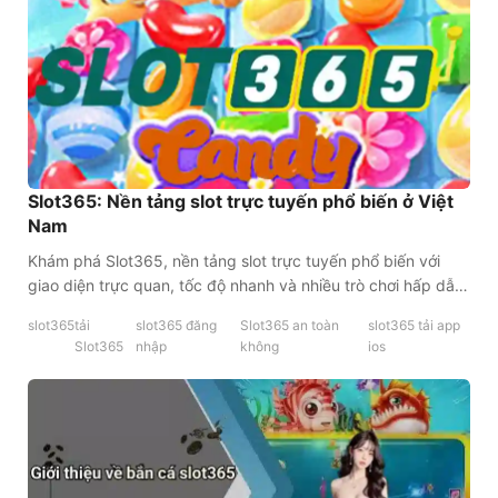
Slot365: Nền tảng slot trực tuyến phổ biến ở Việt
Nam
Khám phá Slot365, nền tảng slot trực tuyến phổ biến với
giao diện trực quan, tốc độ nhanh và nhiều trò chơi hấp dẫn
cho người chơi Việt.
slot365
tải
slot365 đăng
Slot365 an toàn
slot365 tải app
Slot365
nhập
không
ios