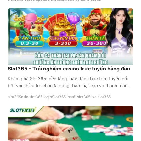
Slot365 - Trải nghiệm casino trực tuyến hàng đầu
Khám phá Slot365, nền tảng máy đánh bạc trực tuyến nổi
bật với nhiều trò chơi đa dạng, bảo mật cao và thanh toán
thuận tiện.
slot365
asia slot365 login
Slot365 ios
tải slot365
live slot365