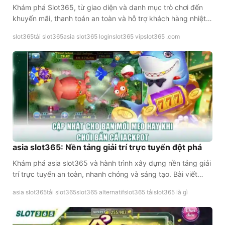
Khám phá Slot365, từ giao diện và danh mục trò chơi đến
khuyến mãi, thanh toán an toàn và hỗ trợ khách hàng nhiệt
tình.
slot365
tải slot365
asia slot365 login
slot365 vip
slot365 .com
asia slot365: Nền tảng giải trí trực tuyến đột phá
Khám phá asia slot365 và hành trình xây dựng nền tảng giải
trí trực tuyến an toàn, nhanh chóng và sáng tạo. Bài viết
xem xét nguồn gốc, sản phẩm, và trải nghiệm asia slot365
asia slot365
tải slot365
slot365 alternatif
slot365 tải
slot365 là gì
thực tế, đồng thời[...]