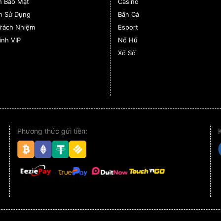
h Bảo Mật
Casino
n Sử Dụng
Bắn Cá
Trách Nhiệm
Esport
trang chủ Slot365 hiện đại với các trò chơi nổ hũ và cas
ình VIP
Nổ Hũ
Xổ Số
ot365
 tại Slot365
tại
?
 cho người mới
Phương thức gửi tiền:
K
mãi hấp dẫn
ề thương hiệu Slot365
quen thuộc mà còn là biểu tượng của sự uy tín trong ngàn
g bởi các tổ chức quản lý cờ bạc quốc tế danh tiếng, 