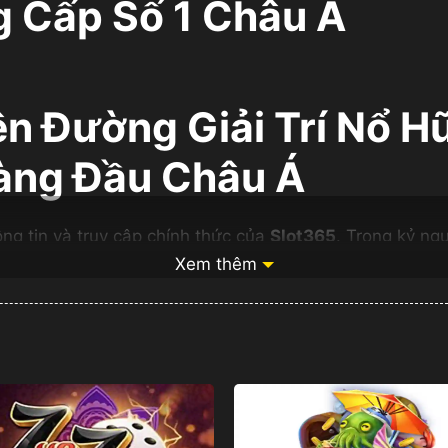
 Cấp Số 1 Châu Á
ên Đường Giải Trí Nổ H
àng Đầu Châu Á
ông tin và truy cập chính thức của
Slot365
. Trong kỷ ngu
vừa đa dạng sản phẩm là ưu tiên hàng đầu của người chơ
Xem thêm
ng nghệ cá cược hiện đại, mang lại trải nghiệm an toàn,