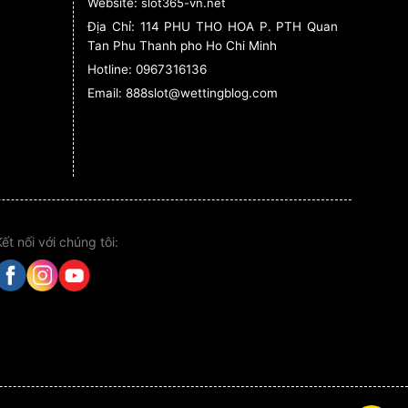
Website:
slot365-vn.net
Địa Chỉ:
114 PHU THO HOA P. PTH Quan
Tan Phu Thanh pho Ho Chi Minh
Hotline:
0967316136
ino hấp dẫn
Email: 888slot@wettingblog.com
ết nối với chúng tôi:
h công nghiệp giải trí trực tuyến
chúng tôi cam kết tuân thủ nghiêm