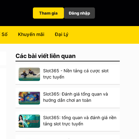
Tham gia
Đăng nhập
 Số
Khuyến mãi
Đại Lý
Các bài viết liên quan
Slot365 - Nền tảng cá cược slot
trực tuyến
Slot365: Đánh giá tổng quan và
hướng dẫn chơi an toàn
Slot365: tổng quan và đánh giá nền
tảng slot trực tuyến