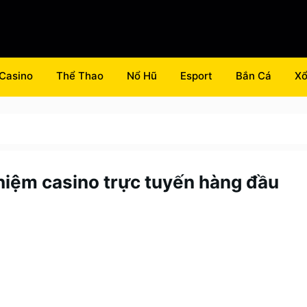
Casino
Thể Thao
Nổ Hũ
Esport
Bắn Cá
Xổ
hiệm casino trực tuyến hàng đầu
anh qua chat trực tuyến, email và điện thoại.
, FAQ và các chương trình khuyến mãi hấp dẫn.