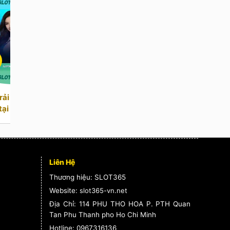
Trải nghiệm xèng
Slot365: Đánh giá và Trải
Slot
tại Việt Nam
nghiệm người chơi
tảng 
và ti
Liên Hệ
Thương hiệu: SLOT365
Website:
slot365-vn.net
Địa Chỉ:
114 PHU THO HOA P. PTH Quan
Tan Phu Thanh pho Ho Chi Minh
Hotline:
0967316136