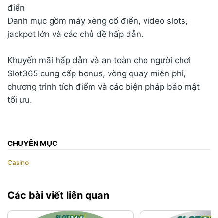
điển
Danh mục gồm máy xèng cổ điển, video slots,
jackpot lớn và các chủ đề hấp dẫn.
Khuyến mãi hấp dẫn và an toàn cho người chơi
Slot365 cung cấp bonus, vòng quay miễn phí,
chương trình tích điểm và các biện pháp bảo mật
tối ưu.
CHUYÊN MỤC
Casino
Các bài viết liên quan