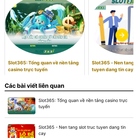
Slot365: Tổng quan về nền tảng
Slot365 - Nen tang s
casino trực tuyến
tuyen dang tin cay
Các bài viết liên quan
Slot365: Tổng quan về nền tảng casino trực
tuyến
Slot365 - Nen tang slot truc tuyen dang tin
cay