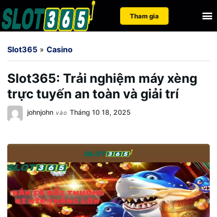
Nhảy
Tìm
Tham gia
đến
kiếm
nội
cho:
Slot365
»
Casino
dung
Slot365: Trải nghiệm máy xèng
trực tuyến an toàn và giải trí
johnjohn
Tháng 10 18, 2025
vào