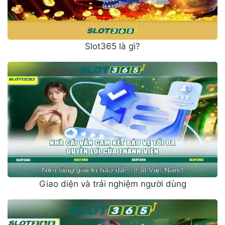
Slot365 là gì?
Giao diện và trải nghiệm người dùng