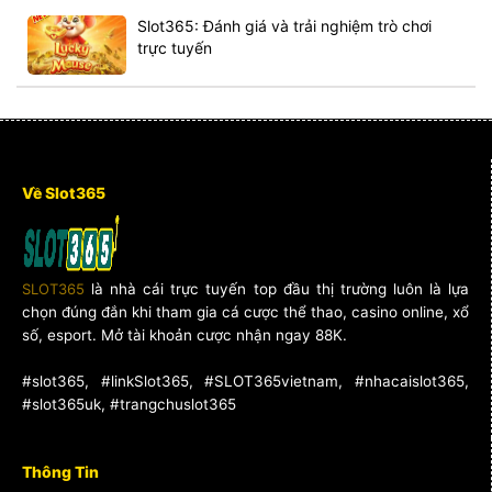
Slot365: Đánh giá và trải nghiệm trò chơi
trực tuyến
Về Slot365
SLOT365
là nhà cái trực tuyến top đầu thị trường luôn là lựa
chọn đúng đắn khi tham gia cá cược thể thao, casino online, xổ
số, esport. Mở tài khoản cược nhận ngay 88K.
#slot365, #linkSlot365, #SLOT365vietnam, #nhacaislot365,
#slot365uk, #trangchuslot365
Thông Tin