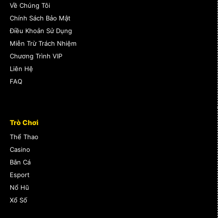
Về Chúng Tôi
Chính Sách Bảo Mật
Điều Khoản Sử Dụng
Miễn Trừ Trách Nhiệm
Chương Trình VIP
Liên Hệ
FAQ
Trò Chơi
Thể Thao
Casino
Bắn Cá
Esport
Nổ Hũ
Xổ Số