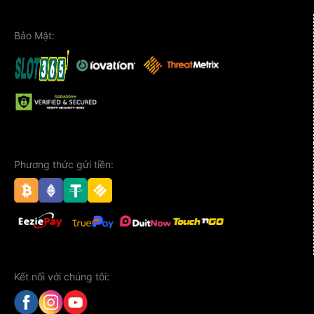
Bảo Mật:
Phương thức gửi tiền:
Kết nối với chúng tôi: