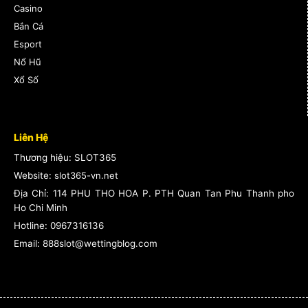
Casino
Bắn Cá
Esport
Nổ Hũ
Xổ Số
Liên Hệ
Thương hiệu: SLOT365
Website:
slot365-vn.net
Địa Chỉ:
114 PHU THO HOA P. PTH Quan Tan Phu Thanh pho
Ho Chi Minh
Hotline:
0967316136
Email: 888slot@wettingblog.com