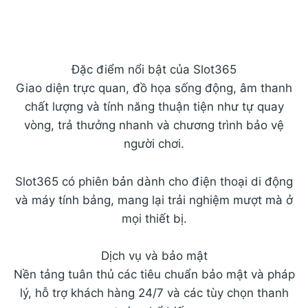
tin cậy và giải trí, Slot365 là một lựa chọn xứng
đáng để thử.
" width="800" height="440" layout="responsive">
Đặc điểm nổi bật của Slot365
Giao diện trực quan, đồ họa sống động, âm thanh
chất lượng và tính năng thuận tiện như tự quay
vòng, trả thưởng nhanh và chương trình bảo vệ
người chơi.
Slot365 có phiên bản dành cho điện thoại di động
và máy tính bảng, mang lại trải nghiệm mượt mà ở
mọi thiết bị.
Dịch vụ và bảo mật
Nền tảng tuân thủ các tiêu chuẩn bảo mật và pháp
lý, hỗ trợ khách hàng 24/7 và các tùy chọn thanh