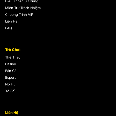
Điều Khoản Sử Dụng
Miễn Trừ Trách Nhiệm
Chương Trình VIP
Liên Hệ
FAQ
Trò Chơi
Thể Thao
Casino
Bắn Cá
Esport
Nổ Hũ
Xổ Số
Liên Hệ