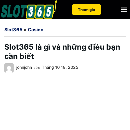
Nhảy
Tìm
Tham gia
đến
kiếm
nội
cho:
Slot365
»
Casino
dung
Slot365 là gì và những điều bạn
cần biết
johnjohn
Tháng 10 18, 2025
vào
Slot365 mang đến trải nghiệm giải trí an toàn và
tiện lợi. Người chơi nên quản lý ngân sách, đọc kỹ
điều khoản khuyến mãi và chơi có trách nhiệm để
tận hưởng trải nghiệm tốt nhất.
" src="https://slot365-