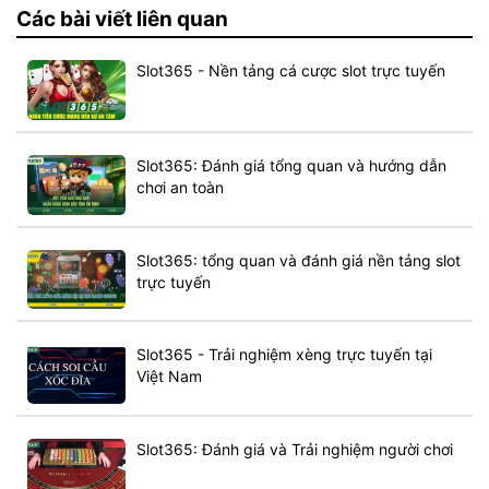
Các bài viết liên quan
Slot365 - Nền tảng cá cược slot trực tuyến
Slot365: Đánh giá tổng quan và hướng dẫn
chơi an toàn
Slot365: tổng quan và đánh giá nền tảng slot
trực tuyến
Slot365 - Trải nghiệm xèng trực tuyến tại
Việt Nam
Slot365: Đánh giá và Trải nghiệm người chơi