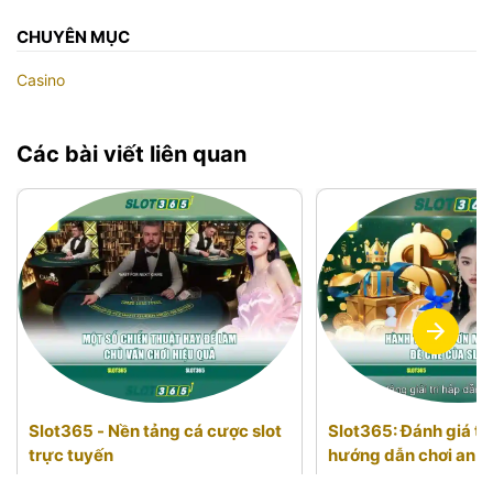
CHUYÊN MỤC
Casino
Các bài viết liên quan
Slot365 - Nền tảng cá cược slot
Slot365: Đánh giá t
trực tuyến
hướng dẫn chơi an t