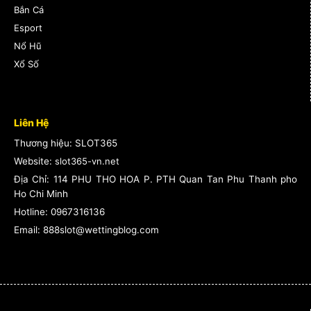
Bắn Cá
Esport
Nổ Hũ
Xổ Số
Liên Hệ
Thương hiệu: SLOT365
Website:
slot365-vn.net
Địa Chỉ:
114 PHU THO HOA P. PTH Quan Tan Phu Thanh pho
Ho Chi Minh
Hotline:
0967316136
Email: 888slot@wettingblog.com