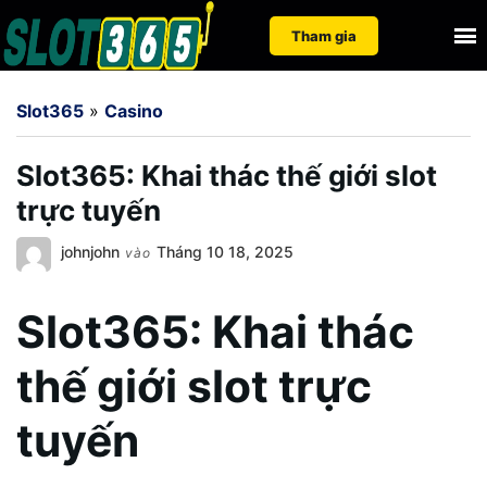
Nhảy
Tìm
Tham gia
đến
kiếm
nội
cho:
Slot365
»
Casino
dung
Slot365: Khai thác thế giới slot
trực tuyến
johnjohn
Tháng 10 18, 2025
vào
Slot365: Khai thác
thế giới slot trực
tuyến