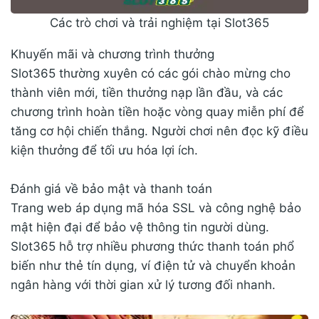
Các trò chơi và trải nghiệm tại Slot365
Khuyến mãi và chương trình thưởng
Slot365 thường xuyên có các gói chào mừng cho
thành viên mới, tiền thưởng nạp lần đầu, và các
chương trình hoàn tiền hoặc vòng quay miễn phí để
tăng cơ hội chiến thắng. Người chơi nên đọc kỹ điều
kiện thưởng để tối ưu hóa lợi ích.
Đánh giá về bảo mật và thanh toán
Trang web áp dụng mã hóa SSL và công nghệ bảo
mật hiện đại để bảo vệ thông tin người dùng.
Slot365 hỗ trợ nhiều phương thức thanh toán phổ
biến như thẻ tín dụng, ví điện tử và chuyển khoản
ngân hàng với thời gian xử lý tương đối nhanh.