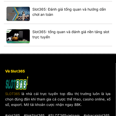
Slot365: Đánh giá tổng quan và hướng dẫn
chơi an toàn
Slot365: tổng quan và đánh giá nền tảng slot
trực tuyến
Về Slot365
SLOT365
là nhà cái trực tuyến top đầu thị trường luôn là lựa
chọn đúng đắn khi tham gia cá cược thể thao, casino online, xổ
số, esport. Mở tài khoản cược nhận ngay 88K.
#slot365, #linkSlot365, #SLOT365vietnam, #nhacaislot365,