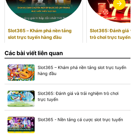
Slot365 – Khám phá nền tảng
Slot365: Đánh giá và
slot trực tuyến hàng đầu
trò chơi trực tuyến
Các bài viết liên quan
Slot365 – Khám phá nền tảng slot trực tuyến
hàng đầu
Slot365: Đánh giá và trải nghiệm trò chơi
trực tuyến
Slot365 - Nền tảng cá cược slot trực tuyến